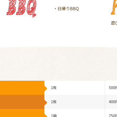
・日帰りBBQ
遊
1枚
500
1枚
400
1箱
750