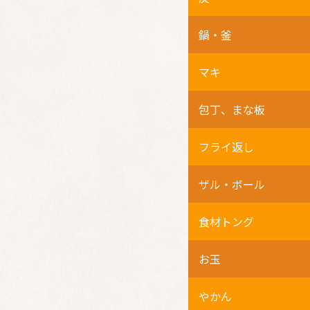
鍋・釜
マキ
包丁、まな板
フライ返し
ザル・ボール
食材トング
お玉
やかん