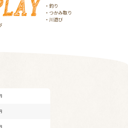
・釣り
・つかみ取り
・川遊び
び
円
円
円