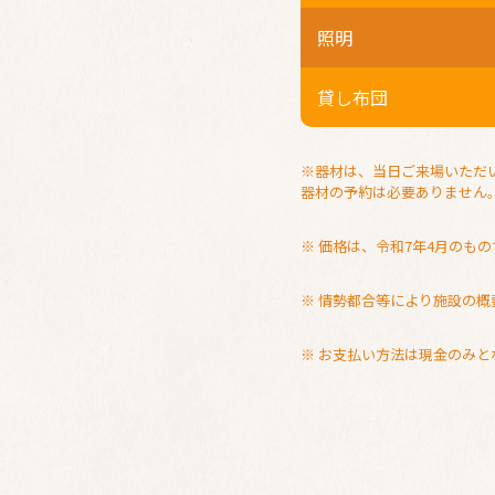
照明
貸し布団
※器材は、当日ご来場いただ
器材の予約は必要ありません
※ 価格は、令和7年4月のもの
※ 情勢都合等により施設の
※ お支払い方法は現金のみと