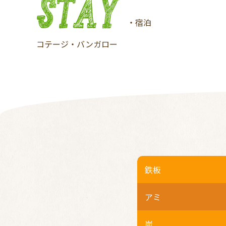
・宿泊
コテージ・バンガロー
鉄板
アミ
炭