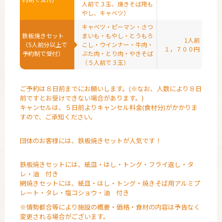
人前で３玉、焼きそば用も
やし、キャベツ）
キャベツ・ピーマン・さつ
鉄板焼きセット
まいも・もやし・とうもろ
1人前
（5人前分以上で
こし・
ウインナー・牛肉・
１，７００円
予約制で受付）
ぶた肉・とり肉・やきそば
（５人前で３玉）
ご予約は８日前までにお願いします。(※なお、人数により８日
前ですとお受けできない場合があります。)
キャンセルは、５日前よりキャンセル料金(食材分)がかかりま
すので、ご承知ください。
団体のお客様には、鉄板焼きセットが人気です！
鉄板焼きセットには、紙皿・はし・トング・フライ返し・タ
レ・油 付き
網焼きセットには、紙皿・はし・トング・焼きそば用アルミプ
レート・タレ・塩コショウ・油 付き
※情勢都合等により施設の概要・価格・食材の内容は予告なく
変更される場合がございます。