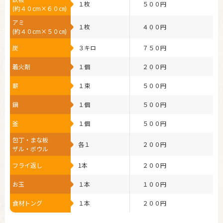
１枚
５００円
(約４０cm×６０㎝)
アミ
１枚
４００円
(約４０cm×５０㎝)
炭
３キロ
７５０円
着火剤
１個
２００円
薪
１束
５００円
鍋
１個
５００円
釜
１個
５００円
包丁・まな板
各１
２００円
ザル・ボウル
フライ返し
1本
２００円
お玉
１本
１００円
食材トング
１本
２００円