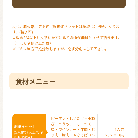
炭代、着火剤、アミ代
（鉄板焼きセットは鉄板代）
別途かかりま
す。(持込可)
人数の3/4以上注文頂いた方に限り場所代無料とさせて頂きます。
（但し８名様以上対象）
※ゴミは当方で処分致しますが、必ず分別はして下さい。
食材メニュー
ピーマン・しいたけ・玉ね
ぎ・とうもろこし・つく
網焼きセット
ね・
ウインナー・牛肉・と
1人前
(5人前分以上で予
り肉・豚肉・やきそば
（５
２,２００円
約制で受付)